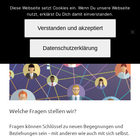
Zum
Diese Webseite setzt Cookies ein. Wenn Du unsere Webseite
Inhalt
nutzt, erklärst Du Dich damit einverstanden.
springen
Verstanden und akzeptiert
Datenschutzerklärung
Welche Fragen stellen wir?
Fragen können Schlüssel zu neuen Begegnungen und
Beziehungen sein – mit anderen wie auch mit sich selbst.