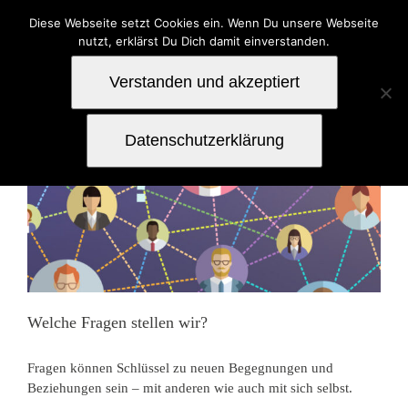
Zum
Diese Webseite setzt Cookies ein. Wenn Du unsere Webseite
Inhalt
nutzt, erklärst Du Dich damit einverstanden.
springen
Verstanden und akzeptiert
Datenschutzerklärung
Welche Fragen stellen wir?
Fragen können Schlüssel zu neuen Begegnungen und
Beziehungen sein – mit anderen wie auch mit sich selbst.